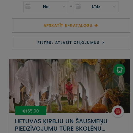
UZŅEMOŠAIS TŪRISMS
-
IMPRO KONKURSI
APSKATĪT E-KATALOGU
PIRMSLĪGUMA INFORMĀCIJA, KLIENTA LĪGUMS,
CEĻOJUMU APDROŠINĀŠANA
FILTRS:
ATLASĪT CEĻOJUMUS
ATSAUKSMES PAR CEĻOJUMU
VĪZU ANKETAS
PIEMIŅAS ISTABA
IMPRO PRIVĀTUMA POLITIKA
€165.00
Seko mums:
LIETUVAS ĶIRBJU UN ŠAUSMEŅU
PIEDZĪVOJUMU TŪRE SKOLĒNU