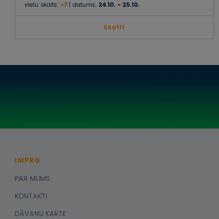
BRĪVDIENĀS
vietu skaits:
>7
datums:
24.10. - 25.10.
Skatit
IMPRO
PAR MUMS
KONTAKTI
DĀVANU KARTE