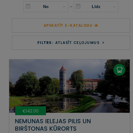
UZŅEMOŠAIS TŪRISMS
-
IMPRO KONKURSI
APSKATĪT E-KATALOGU
PIRMSLĪGUMA INFORMĀCIJA, KLIENTA LĪGUMS,
CEĻOJUMU APDROŠINĀŠANA
FILTRS:
ATLASĪT CEĻOJUMUS
ATSAUKSMES PAR CEĻOJUMU
VĪZU ANKETAS
PIEMIŅAS ISTABA
IMPRO PRIVĀTUMA POLITIKA
€142.00
Seko mums:
NEMUNAS IELEJAS PILIS UN
BIRŠTONAS KŪRORTS