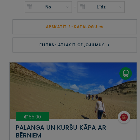
UZŅEMOŠAIS TŪRISMS
-
IMPRO KONKURSI
APSKATĪT E-KATALOGU
PIRMSLĪGUMA INFORMĀCIJA, KLIENTA LĪGUMS,
CEĻOJUMU APDROŠINĀŠANA
FILTRS:
ATLASĪT CEĻOJUMUS
ATSAUKSMES PAR CEĻOJUMU
VĪZU ANKETAS
PIEMIŅAS ISTABA
IMPRO PRIVĀTUMA POLITIKA
€155.00
Seko mums:
PALANGA UN KURŠU KĀPA AR
BĒRNIEM