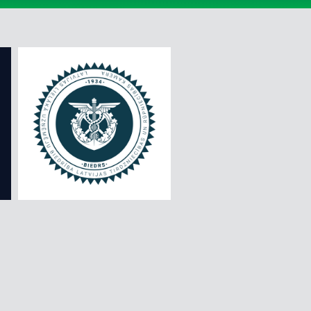
ĢIMENĒM AR BĒRNIEM
IMPRO PĒRLES - NEZINĀMAIS ZINĀMAJĀ
ĪPAŠĀ CENA
IZBAUDI EIROPU
IZZINOŠIE VELOPĀRGĀJIENI
KALNI LIELI, MAZI UN PĀRGĀJIENI
KRUĪZI
RĪGAS EKSKURSIJAS
ZIEDU UN DĀRZU LOKOS
ZIEMASSVĒTKI UN JAUNAIS GADS