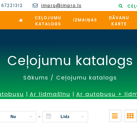
 67221312
impro@impro.lv
CEĻ
CEĻOJUMU
DĀVANU
IZMAIŅAS
KATALOGS
KARTE
Ceļojumu katalogs
Sākums
/
Ceļojumu katalogs
utobusu
|
Ar lidmašīnu
|
Ar autobusu + lid
-