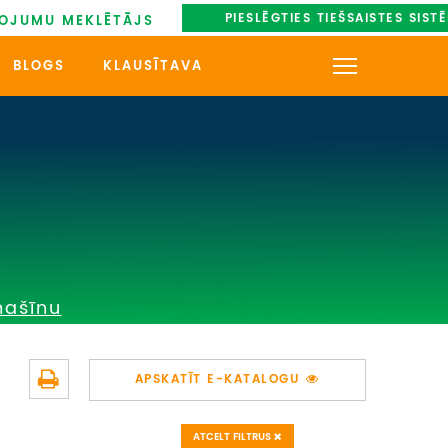
PIESLĒGTIES TIEŠSAISTES SIST
OJUMU MEKLĒTĀJS
BLOGS
KLAUSĪTAVA
KONTAKTI
PAR MUMS
AUTOBUSU NOMA
UZŅEMOŠAIS TŪRISMS
mašīnu
IMPRO KONKURSI
PIRMSLĪGUMA INFORMĀCIJA,
APSKATĪT E-KATALOGU
KLIENTA LĪGUMS,
CEĻOJUMU APDROŠINĀŠANA
ATCELT FILTRUS