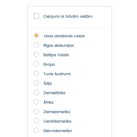
ATSAUKSMES PAR CEĻOJUMU
VĪZU ANKETAS
Ceļojumi ar brīvām vietām
PIEMIŅAS ISTABA
Visas atrašanās vietas
Rīgas ekskursijas
IMPRO PRIVĀTUMA POLITIKA
Baltijas Valstis
Seko mums:
Eiropa
Tuvie Austrumi
Āzija
Ziemeļāfrika
Āfrika
Ziemeļamerika
Centrālamerika
Dienvidamerika