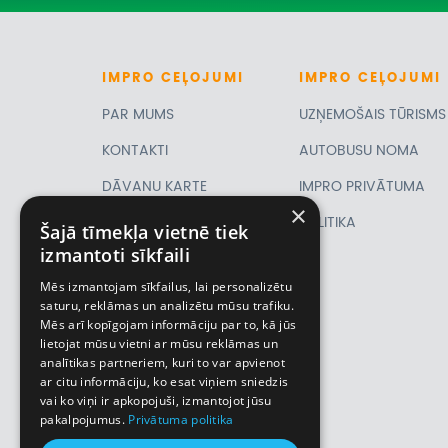
IMPRO
CEĻOJUMI
IMPRO
CEĻOJUMI
PAR MUMS
UZŅEMOŠAIS TŪRISMS
KONTAKTI
AUTOBUSU NOMA
DĀVANU KARTE
IMPRO PRIVĀTUMA
×
PIRMSLĪGUMA
POLITIKA
Šajā tīmekļa vietnē tiek
izmantoti sīkfaili
INFORMĀCIJA, KLIENTA
Mēs izmantojam sīkfailus, lai personalizētu
LĪGUMS,
saturu, reklāmas un analizētu mūsu trafiku.
Mēs arī kopīgojam informāciju par to, kā jūs
CEĻOJUMU
lietojat mūsu vietni ar mūsu reklāmas un
analītikas partneriem, kuri to var apvienot
APDROŠINĀŠANA
ar citu informāciju, ko esat viņiem sniedzis
VĪZU ANKETAS
vai ko viņi ir apkopojuši, izmantojot jūsu
pakalpojumus.
Privātuma politika
Piemiņas istaba