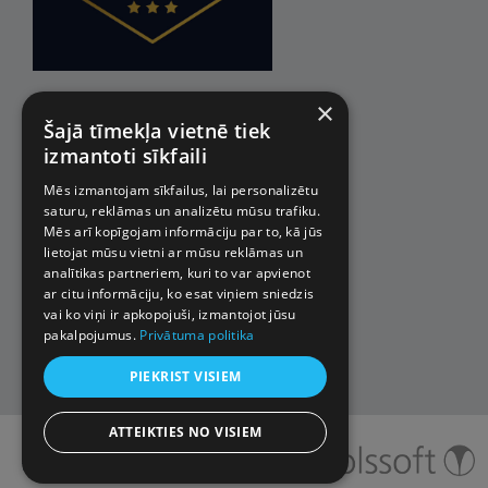
×
Šajā tīmekļa vietnē tiek
izmantoti sīkfaili
Mēs izmantojam sīkfailus, lai personalizētu
saturu, reklāmas un analizētu mūsu trafiku.
Mēs arī kopīgojam informāciju par to, kā jūs
lietojat mūsu vietni ar mūsu reklāmas un
analītikas partneriem, kuri to var apvienot
ar citu informāciju, ko esat viņiem sniedzis
vai ko viņi ir apkopojuši, izmantojot jūsu
pakalpojumus.
Privātuma politika
PIEKRIST VISIEM
ATTEIKTIES NO VISIEM
© 2026 Impro ceļojumi. Visas
tiesības aizsargātas.