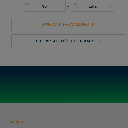
UZŅEMOŠAIS TŪRISMS
-
IMPRO KONKURSI
APSKATĪT E-KATALOGU
PIRMSLĪGUMA INFORMĀCIJA, KLIENTA LĪGUMS,
CEĻOJUMU APDROŠINĀŠANA
FILTRS:
ATLASĪT CEĻOJUMUS
ATSAUKSMES PAR CEĻOJUMU
VĪZU ANKETAS
PIEMIŅAS ISTABA
IMPRO PRIVĀTUMA POLITIKA
Seko mums:
IMPRO