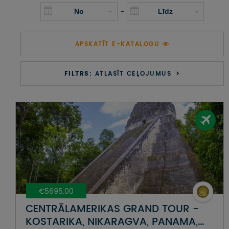
UZŅEMOŠAIS TŪRISMS
-
IMPRO KONKURSI
APSKATĪT E-KATALOGU
PIRMSLĪGUMA INFORMĀCIJA, KLIENTA LĪGUMS,
CEĻOJUMU APDROŠINĀŠANA
FILTRS:
ATLASĪT CEĻOJUMUS
ATSAUKSMES PAR CEĻOJUMU
VĪZU ANKETAS
PIEMIŅAS ISTABA
IMPRO PRIVĀTUMA POLITIKA
€5695.00
Seko mums:
CENTRĀLAMERIKAS GRAND TOUR -
KOSTARIKA, NIKARAGVA, PANAMA,