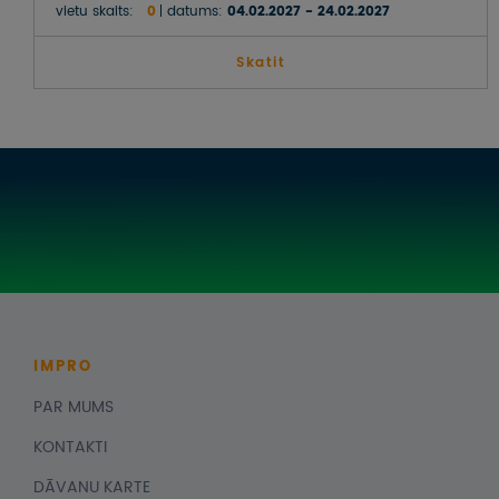
SALVADORA, HONDURASA, BELIZA
vietu skaits:
0
datums:
04.02.2027 - 24.02.2027
UN GVATEMALA
Skatit
IMPRO
PAR MUMS
KONTAKTI
DĀVANU KARTE