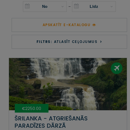
UZŅEMOŠAIS TŪRISMS
-
IMPRO KONKURSI
APSKATĪT E-KATALOGU
PIRMSLĪGUMA INFORMĀCIJA, KLIENTA LĪGUMS,
CEĻOJUMU APDROŠINĀŠANA
FILTRS:
ATLASĪT CEĻOJUMUS
ATSAUKSMES PAR CEĻOJUMU
VĪZU ANKETAS
PIEMIŅAS ISTABA
IMPRO PRIVĀTUMA POLITIKA
€2250.00
Seko mums:
ŠRILANKA - ATGRIEŠANĀS
PARADĪZES DĀRZĀ