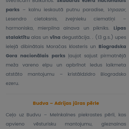
svētnīcām Balkānos.
Skadaras ezera nacionālais
parks
– kalnu ieskautā putnu paradise,
Vrpazar
,
Lesendro cietoksnis, zvejnieku ciematiņi –
harmoniska, mierpilna ainava un pikniks.
Lipas
stalaktītu
alas un
vīna
degustācija. . (13 g.s.) upes
ielejā dibinātais Moračas klosteris un
Biogradska
Gora nacionālais parks
ļaujot sajust pirmatnējā
meža vareno elpu un apbrīnot ledus laikmeta
atstāto mantojumu – kristāldzidro Biogradsko
ezeru.
Budva – Adrijas jūras pērle
Ceļo uz Budvu – Melnkalnes piekrastes pērli, kas
apvieno vēsturisku mantojumu, gleznainas