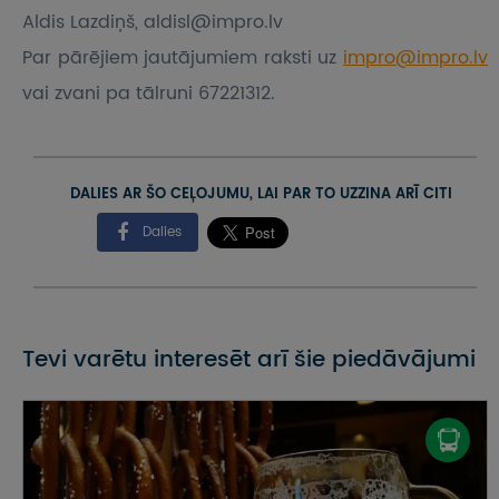
Aldis Lazdiņš, aldisl@impro.lv
Par pārējiem jautājumiem raksti uz
impro@impro.lv
vai zvani pa tālruni 67221312.
DALIES AR ŠO CEĻOJUMU, LAI PAR TO UZZINA ARĪ CITI
Dalies
Tevi varētu interesēt arī šie piedāvājumi