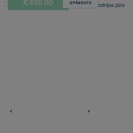
€495.00
UZŅEMOŠAIS TŪRISMS
IZPĀRDOTS
IMPRO KONKURSI
PIRMSLĪGUMA INFORMĀCIJA, KLIENTA LĪGUMS,
CEĻOJUMU APDROŠINĀŠANA
ATSAUKSMES PAR CEĻOJUMU
VĪZU ANKETAS
PIEMIŅAS ISTABA
IMPRO PRIVĀTUMA POLITIKA
Seko mums: