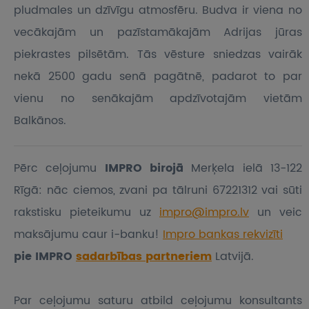
pludmales un dzīvīgu atmosfēru. Budva ir viena no
vecākajām un pazīstamākajām Adrijas jūras
piekrastes pilsētām. Tās vēsture sniedzas vairāk
nekā 2500 gadu senā pagātnē, padarot to par
vienu no senākajām apdzīvotajām vietām
Balkānos.
Pērc ceļojumu
IMPRO birojā
Merķela ielā 13-122
Rīgā: nāc ciemos, zvani pa tālruni 67221312 vai sūti
rakstisku pieteikumu
uz
impro@impro.lv
un veic
maksājumu caur i-banku!
Impro bankas rekvizīti
pie IMPRO
sadarbības partneriem
Latvijā.
Par ceļojumu saturu atbild ceļojumu konsultants