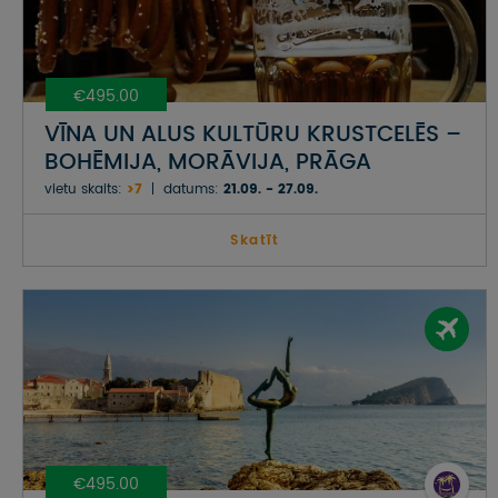
€495.00
VĪNA UN ALUS KULTŪRU KRUSTCELĒS –
BOHĒMIJA, MORĀVIJA, PRĀGA
vietu skaits:
>7
datums:
21.09. - 27.09.
Skatīt
€495.00