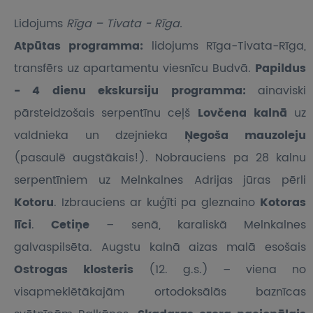
Lidojums
Rīga – Tivata - Rīga.
Atpūtas programma:
lidojums Rīga-Tivata-Rīga,
transfērs uz apartamentu viesnīcu Budvā.
Papildus
- 4 dienu ekskursiju programma:
ainaviski
pārsteidzošais serpentīnu ceļš
Lovčena kalnā
uz
valdnieka un dzejnieka
Ņegoša mauzoleju
(pasaulē augstākais!). Nobrauciens pa 28 kalnu
serpentīniem uz Melnkalnes Adrijas jūras pērli
Kotoru
. Izbrauciens ar kuģīti pa gleznaino
Kotoras
līci
.
Cetiņe
– senā, karaliskā Melnkalnes
galvaspilsēta. Augstu kalnā aizas malā esošais
Ostrogas klosteris
(12. g.s.) – viena no
visapmeklētākajām ortodoksālās baznīcas