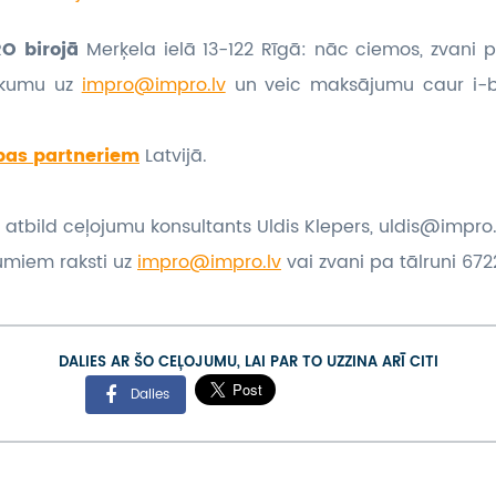
O birojā
Merķela ielā 13-122 Rīgā: nāc ciemos, zvani p
eikumu
uz
impro@impro.lv
un veic maksājumu caur i-
bas partneriem
Latvijā.
 atbild ceļojumu konsultants Uldis Klepers, uldis@impro.
umiem raksti uz
impro@impro.lv
vai zvani pa tālruni 6722
DALIES AR ŠO CEĻOJUMU, LAI PAR TO UZZINA ARĪ CITI
Dalies