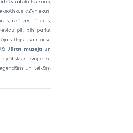
Līdzās rotaļu laukumi,
ksotiskus dzīvniekus:
usus, dzērves, tīģerus,
viču pilī, pils parks,
ējais klejojošo smilšu
otā
Jūras muzeja un
ogrāfiskais zvejnieku
 leģendām un teikām