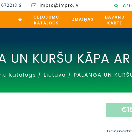
 67221312
impro@impro.lv
CEĻ
CEĻOJUMU
DĀVANU
IZMAIŅAS
KATALOGS
KARTE
A UN KURŠU KĀPA AR
mu katalogs
/
Lietuva
/
PALANGA UN KURŠU
€1
Transports