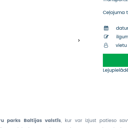
Ceļojuma t
datu
ilgu
vietu
Lejupielād
u parks Baltijas valstīs
, kur var izjust patieso sa