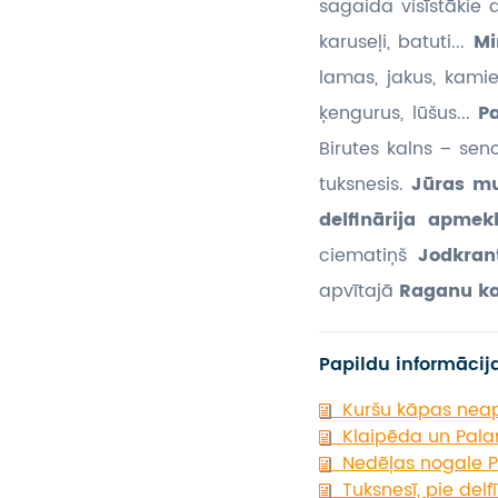
sagaida visīstākie d
karuseļi, batuti...
Mi
lamas, jakus, kamieļ
ķengurus, lūšus...
P
Birutes kalns – sen
tuksnesis.
Jūras mu
delfinārija apme
ciematiņš
Jodkran
apvītajā
Raganu k
Papildu informācij
Kuršu kāpas neap
Klaipēda un Palan
Nedēļas nogale P
Tuksnesī, pie delf