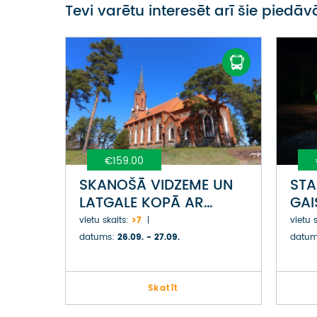
Tevi varētu interesēt arī šie piedā
€159.00
SKANOŠĀ VIDZEME UN
STA
LATGALE KOPĀ AR
GAI
ĒRĢELNIECI ILONU
CEĻ
vietu skaits:
>7
vietu s
BIRĢELI UN DZIEDĀTĀJU
datums:
26.09. - 27.09.
datum
ILZI GRĒVELI-SKARAINI
Skatīt