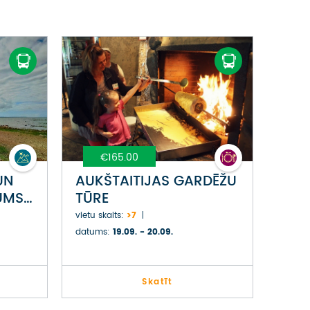
€165.00
UN
AUKŠTAITIJAS GARDĒŽU
UMS
TŪRE
vietu skaits:
>7
datums:
19.09. - 20.09.
Skatīt