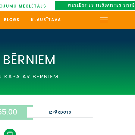
PIESLĒGTIES TIEŠSAISTES SIST
OJUMU MEKLĒTĀJS
BLOGS
KLAUSĪTAVA
KONTAKTI
PAR MUMS
 BĒRNIEM
AUTOBUSU NOMA
 KĀPA AR BĒRNIEM
UZŅEMOŠAIS TŪRISMS
IMPRO KONKURSI
55.00
PIRMSLĪGUMA INFORMĀCIJA,
IZPĀRDOTS
KLIENTA LĪGUMS,
CEĻOJUMU APDROŠINĀŠANA
: