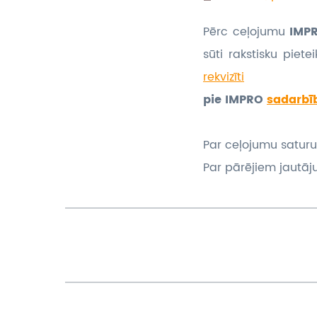
Pērc ceļojumu
IMPR
sūti rakstisku piet
rekvizīti
pie IMPRO
sadarbī
Par ceļojumu saturu
Par pārējiem jautāj