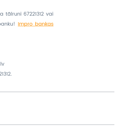
a tālruni 67221312 vai
banku!
Impro bankas
lv
1312.