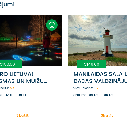
vājumi
€150.00
€146.00
RO LIETUVA!
MANILAIDAS SALA 
SMAS UN MUIŽU
DABAS VALDZINĀJ
Š LIETUVĀ
PĒRNAVAS LĪČA
kaits:
>7
vietu skaits:
7
PIEKRASTĒ
s:
07.11. - 08.11.
datums:
05.09. - 06.09.
Skatīt
Skatīt