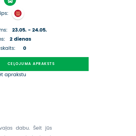
ATSAUKSMES PAR CEĻOJUMU
ips:
VĪZU ANKETAS
ms:
23.05. - 24.05.
PIEMIŅAS ISTABA
ms:
2 dienas
IMPRO PRIVĀTUMA POLITIKA
 skaits:
0
Seko mums:
CEĻOJUMA APRAKSTS
ēt aprakstu
vvaļas dabu. Šeit jūs