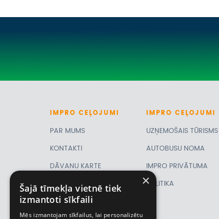
IMPRO
CEĻOJUMI
IMPRO
CEĻOJUMI
PAR MUMS
UZŅEMOŠAIS TŪRISMS
KONTAKTI
AUTOBUSU NOMA
DĀVANU KARTE
IMPRO PRIVĀTUMA
×
PIRMSLĪGUMA
POLITIKA
Šajā tīmekļa vietnē tiek
izmantoti sīkfaili
INFORMĀCIJA, KLIENTA
Mēs izmantojam sīkfailus, lai personalizētu
LĪGUMS,