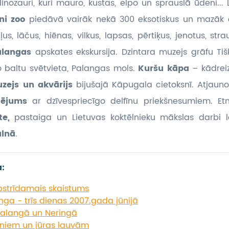
inozauri, kuri mauro, kustas, elpo un sprauslā ūdeni... 
ni zoo
piedāvā vairāk nekā 300 eksotiskus un mazāk e
us, lāčus, hiēnas, vilkus, lapsas, pērtiķus, jenotus, stra
alangas
apskates ekskursija. Dzintara muzejs grāfu Tiške
o baltu svētvieta, Palangas mols.
Kuršu kāpa
– kādreiz
zejs un akvārijs
bijušajā Kāpugala cietoksnī. Atjaun
klējums
ar dzīvespriecīgo delfīnu priekšnesumiem. Etn
te,
pastaiga un Lietuvas koktēlnieku mākslas darbi
alnā
.
a:
strīdamais skaistums
ga - trīs dienas 2007.gada jūnijā
alangā un Neringā
īniem un jūras lauvām